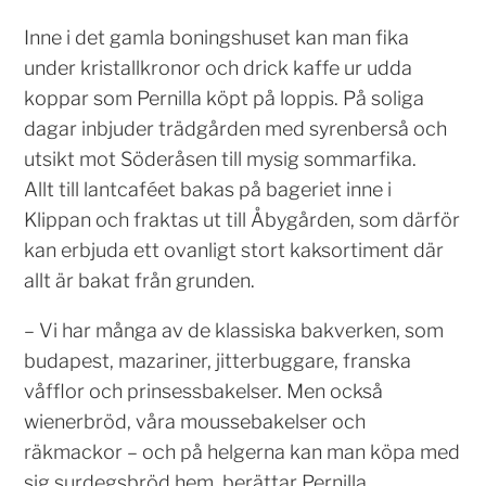
Inne i det gamla boningshuset kan man fika
under kristallkronor och drick kaffe ur udda
koppar som Pernilla köpt på loppis. På soliga
dagar inbjuder trädgården med syrenberså och
utsikt mot Söderåsen till mysig sommarfika.
Allt till lantcaféet bakas på bageriet inne i
Klippan och fraktas ut till Åbygården, som därför
kan erbjuda ett ovanligt stort kaksortiment där
allt är bakat från grunden.
– Vi har många av de klassiska bakverken, som
budapest, mazariner, jitterbuggare, franska
våfflor och prinsessbakelser. Men också
wienerbröd, våra moussebakelser och
räkmackor – och på helgerna kan man köpa med
sig surdegsbröd hem, berättar Pernilla.