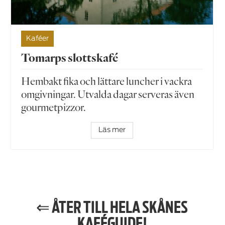
Kaféer
Tomarps slottskafé
Hembakt fika och lättare luncher i vackra
omgivningar. Utvalda dagar serveras även
gourmetpizzor.
Läs mer
⇐ ÅTER TILL HELA SKÅNES
KAFÉGUIDE!