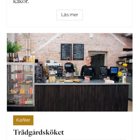
kakor.
Läs mer
Kaféer
Trädgårdsköket