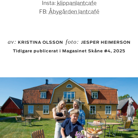
Insta:
klippanlantcafe
FB:
Åbygården lantcafé
av:
foto:
KRISTINA OLSSON
JESPER HEIMERSON
Tidigare publicerat i Magasinet Skåne #4, 2025