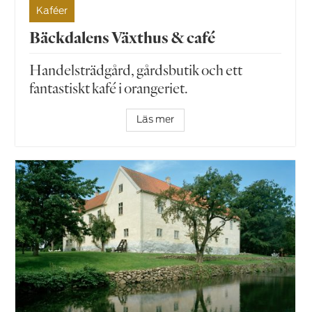
Kaféer
Bäckdalens Växthus & café
Handelsträdgård, gårdsbutik och ett
fantastiskt kafé i orangeriet.
Läs mer