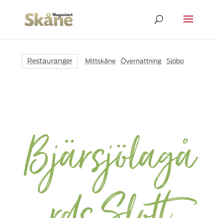
Restauranger
Mittskåne
|
Övernattning
|
Sjöbo
Bjärsjölagå
rds Slott