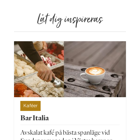
Låt dig inspireras
Kaféer
Bar Italia
Avskalat kafé på bästa spanläge vid