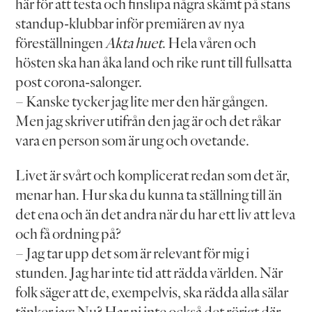
här för att testa och finslipa några skämt på stans
standup-klubbar inför premiären av nya
föreställningen
Akta huet
. Hela våren och
hösten ska han åka land och rike runt till fullsatta
post corona-salonger.
– Kanske tycker jag lite mer den här gången.
Men jag skriver utifrån den jag är och det råkar
vara en person som är ung och ovetande.
Livet är svårt och komplicerat redan som det är,
menar han. Hur ska du kunna ta ställning till än
det ena och än det andra när du har ett liv att leva
och få ordning på?
– Jag tar upp det som är relevant för mig i
stunden. Jag har inte tid att rädda världen. När
folk säger att de, exempelvis, ska rädda alla sälar
tänker jag: Nu? Har ni inte också det rörigt där