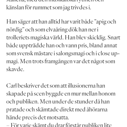
känslan för rummet som jag trivdes i.
Han säger att han alltid har varit både ”apig och
nördig” och som elvaåring dök han ner i
trolleriets magiska värld. Han blev skicklig. Snart
både uppträdde han och vann pris, bland annat
som svensk mästare i salongsmagi och i close up-
magi. Men trots framgången var det något som
skavde.
Carl beskriver det som att illusionerna han
skapade på scen byggde en mur mellan honom
och publiken. Men under de stunder då han
pratade och skämtade direkt med åhörarna
hände precis det motsatta.
– För varje skämt du drar förstår publiken lite