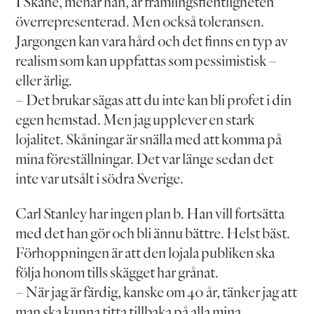
I Skåne, menar han, är främlingsfientligheten
överrepresenterad. Men också toleransen.
Jargongen kan vara hård och det finns en typ av
realism som kan uppfattas som pessimistisk –
eller ärlig.
– Det brukar sägas att du inte kan bli profet i din
egen hemstad. Men jag upplever en stark
lojalitet. Skåningar är snälla med att komma på
mina föreställningar. Det var länge sedan det
inte var utsålt i södra Sverige.
Carl Stanley har ingen plan b. Han vill fortsätta
med det han gör och bli ännu bättre. Helst bäst.
Förhoppningen är att den lojala publiken ska
följa honom tills skägget har grånat.
– När jag är färdig, kanske om 40 år, tänker jag att
man ska kunna titta tillbaka på alla mina