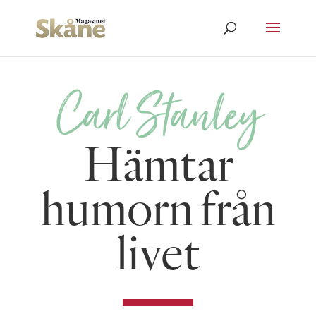
Carl Stanley
Hämtar
humorn från
livet