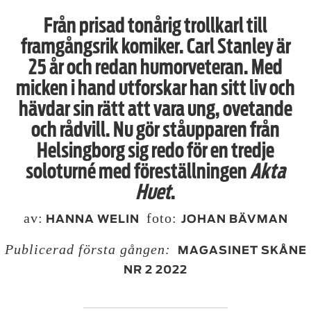
Från prisad tonårig trollkarl till
framgångsrik komiker. Carl Stanley är
25 år och redan humor­veteran. Med
micken i hand utforskar han sitt liv och
hävdar sin rätt att vara ung, ovetande
och rådvill. Nu gör ståupparen från
Helsingborg sig redo för en tredje
soloturné med föreställningen
Akta
Huet
.
av:
foto:
HANNA WELIN
JOHAN BÄVMAN
Publicerad första gången:
MAGASINET SKÅNE
NR 2 2022