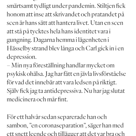
smärtsamt tydligt under pandemin. Stiltjen fick
honom att inse att skrivandet och pratandet på
scen är hans sätt att hantera livet. Utan en scen
att stå på tycktes hela hans identitet vara i
gungning. Dagarna hemma i lägenheten i
Hässelby strand blev långa och Carl gick in i en
depression.
– Min nya föreställning handlar mycket om
psykisk ohälsa. Jag har fått en jävla livsförståelse
för vad det innebär att vara ledsen på riktigt.
Själv fick jag ta antidepressiva. Nu har jag slutat
medicinera och mår fint.
För ett halvår sedan separerade han och
sambon, ”en coronaseparation”, säger han med
ett snett leende och tillägger att det var bra och