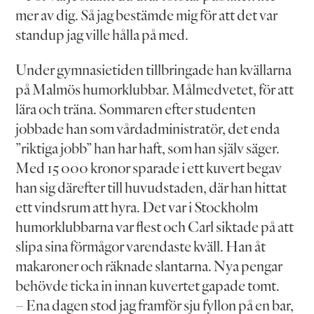
mer av dig. Så jag bestämde mig för att det var
standup jag ville hålla på med.
Under gymnasietiden tillbringade han kvällarna
på Malmös humorklubbar. Målmedvetet, för att
lära och träna. Sommaren efter studenten
jobbade han som vårdadministratör, det enda
”riktiga jobb” han har haft, som han själv säger.
Med 15 000 kronor sparade i ett kuvert begav
han sig därefter till huvudstaden, där han hittat
ett vindsrum att hyra. Det var i Stockholm
humorklubbarna var flest och Carl siktade på att
slipa sina förmågor varendaste kväll. Han åt
makaroner och räknade slantarna. Nya pengar
behövde ticka in innan kuvertet gapade tomt.
– Ena dagen stod jag framför sju fyllon på en bar,