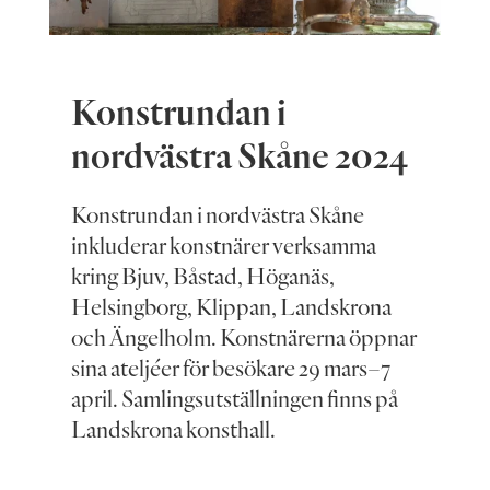
Konstrundan i
nordvästra Skåne 2024
Konstrundan i nordvästra Skåne
inkluderar konstnärer verksamma
kring Bjuv, Båstad, Höganäs,
Helsingborg, Klippan, Landskrona
och Ängelholm. Konstnärerna öppnar
sina ateljéer för besökare 29 mars–7
april. Samlingsutställningen finns på
Landskrona konsthall.