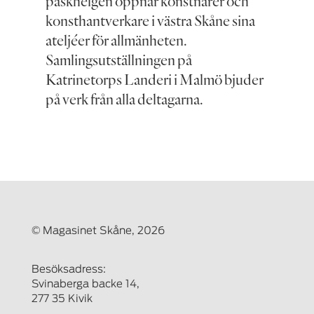
påskhelgen öppnar konstnärer och
konsthantverkare i västra Skåne sina
ateljéer för allmänheten.
Samlingsutställningen på
Katrinetorps Landeri i Malmö bjuder
på verk från alla deltagarna.
© Magasinet Skåne, 2026
Besöksadress:
Svinaberga backe 14,
277 35 Kivik