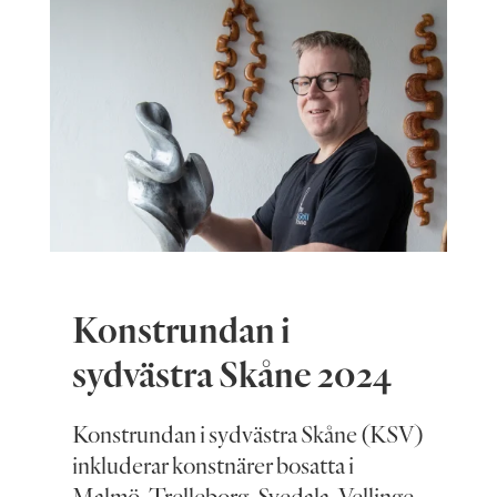
Konstrundan i
sydvästra Skåne 2024
Konstrundan i sydvästra Skåne (KSV)
inkluderar konstnärer bosatta i
Malmö, Trelleborg, Svedala, Vellinge