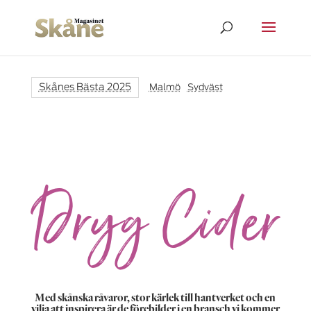
Skånes Bästa 2025
Malmö
|
Sydväst
Dryg Cider
Med skånska råvaror, stor kärlek till hantverket och en
vilja att inspirera är de förebilder i en bransch vi kommer