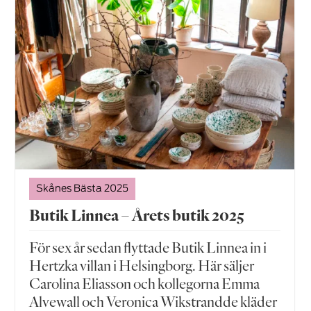
Skånes Bästa 2025
Butik Linnea – Årets butik 2025
För sex år sedan flyttade Butik Linnea in i
Hertzka villan i Helsingborg. Här säljer
Carolina Eliasson och kollegorna Emma
Alvewall och Veronica Wikstrandde kläder