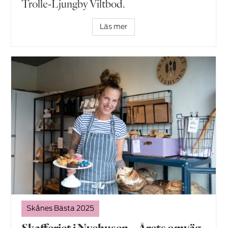
Trolle-Ljungby Viltbod.
Läs mer
Skånes Bästa 2025
Skafferiet i Nyehusen – Årets omväg