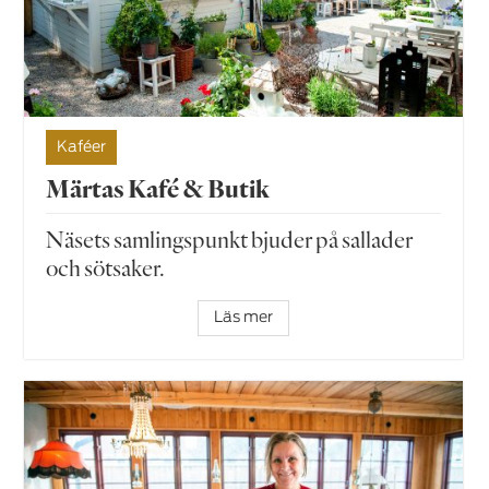
Kaféer
Märtas Kafé & Butik
Näsets samlingspunkt bjuder på sallader
och sötsaker.
Läs mer