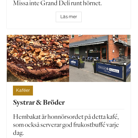
Missa inte Grand Deli runt hörnet.
Läs mer
Kaféer
Systrar & Bröder
Hembakat är honnörsordet på detta kafé,
som också serverar god frukostbuffé varje
dag.