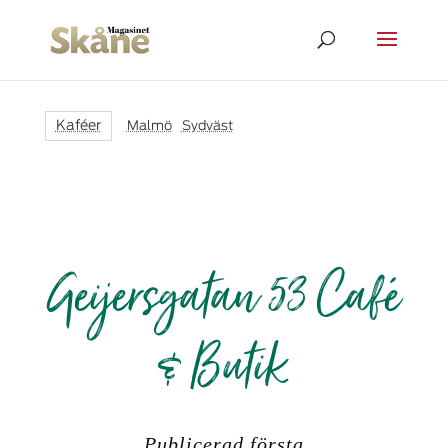
Kaféer
Malmö
|
Sydväst
Geijersgatan 53 Café
& Butik
Publicerad första