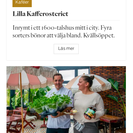
Kaféer
Lilla Kafferosteriet
Inrymt i ett 1600-talshus mitt i city. Fyra
sorters bönor att välja bland. Kvällsöppet.
Läs mer