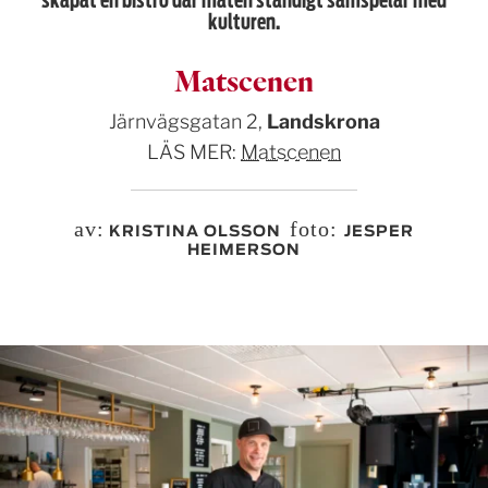
skapat en bistro där maten ständigt samspelar med
kulturen.
Matscenen
Järnvägsgatan 2,
Landskrona
LÄS MER:
Matscenen
av:
foto:
KRISTINA OLSSON
JESPER
HEIMERSON