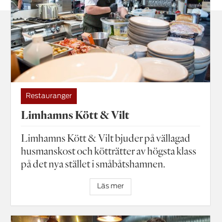
Restauranger
Limhamns Kött & Vilt
Limhamns Kött & Vilt bjuder på vällagad
husmans­kost och kötträtter av högsta klass
på det nya stället i småbåtshamnen.
Läs mer