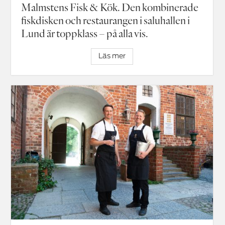
Malmstens Fisk & Kök. Den kombinerade
fiskdisken och restaurangen i saluhallen i
Lund är toppklass – på alla vis.
Läs mer