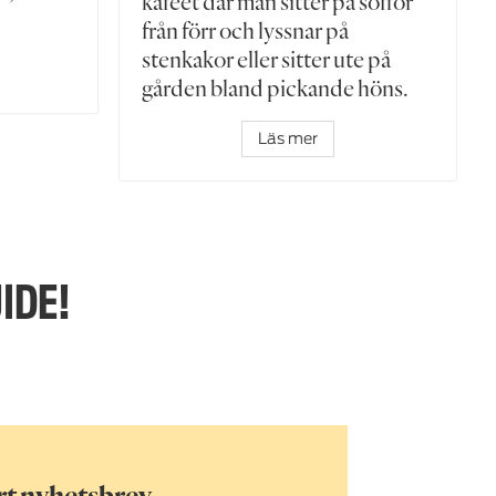
kaféet där man sitter på soffor
från förr och lyssnar på
stenkakor eller sitter ute på
gården bland pickande höns.
Läs mer
IDE!
rt nyhetsbrev