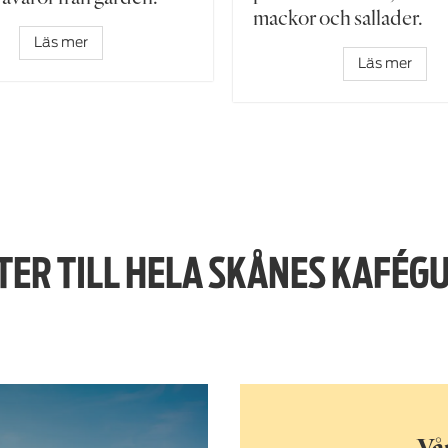
mackor och sallader.
Läs mer
Läs mer
TER TILL HELA SKÅNES KAFÉGU
Vå