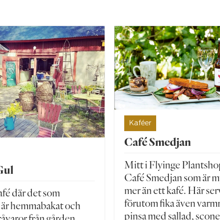
Kaféer
Café Smedjan
Mitt i Flyinge Plantsho
Gul
Café Smedjan som är m
mer än ett kafé. Här ser
fé där det som
förutom fika även varmr
s är hemmabakat och
pinsa med sallad, scone
 råvaror från gården.