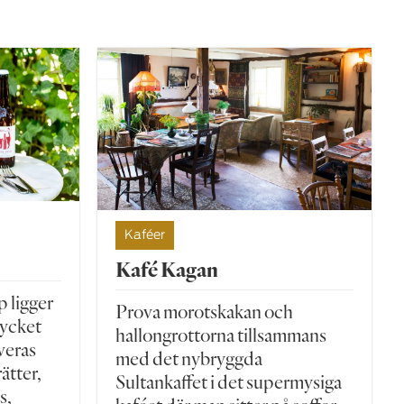
Kaféer
Kafé Kagan
p ligger
Prova morotskakan och
ycket
hallongrottorna tillsammans
veras
med det nybryggda
ätter,
Sultankaffet i det supermysiga
s,