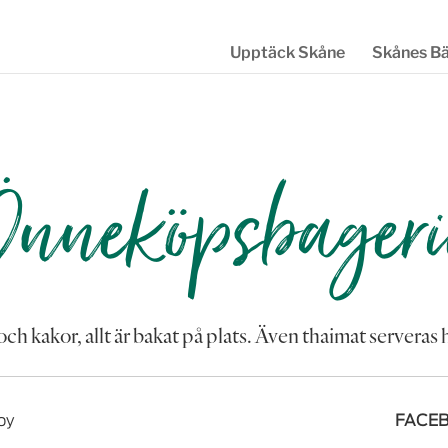
Upptäck Skåne
Skånes B
nneköpsbageri
r och kakor, allt är bakat på plats. Även thaimat server
by
FACEB