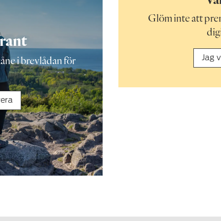
Glöm inte att pr
dig
rant
Jag v
ne i brevlådan för
rera