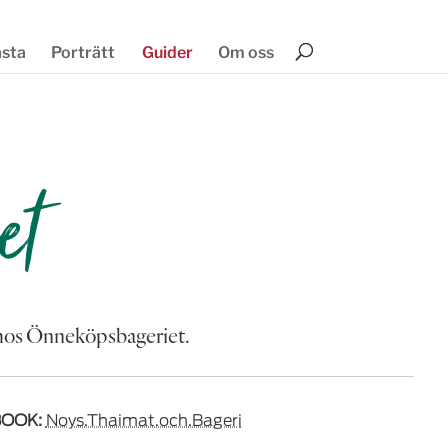
ästa
Porträtt
Guider
Om oss
et
as hos Önneköpsbageriet.
OOK:
Noys.Thaimat.och.Bageri