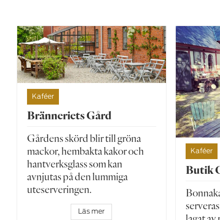
Kaféer
Bränneriets Gård
Gårdens skörd blir till gröna
mackor, hembakta kakor och
Kaféer
hantverksglass som kan
Butik 
avnjutas på den lummiga
uteserveringen.
Bonnaka
servera
Läs mer
lagat av