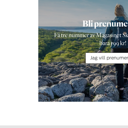
Bli prenume
Få tre nummer av Magasinet Skå
bara 199 kr!
Jag vill prenume