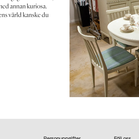
 med annan kuriosa.
sens värld kanske du
Personuppgifter
Följ oss