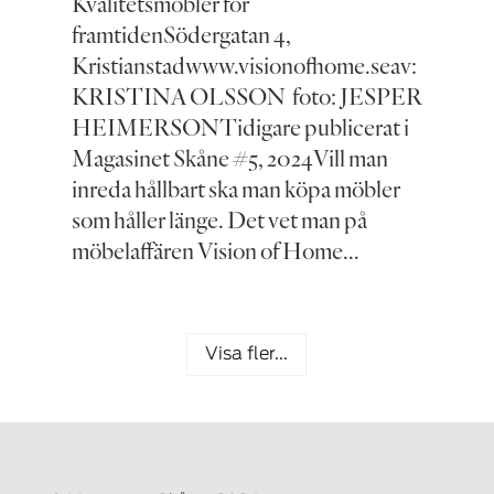
Kvalitetsmöbler för
framtidenSödergatan 4,
Kristianstadwww.visionofhome.seav:
KRISTINA OLSSON foto: JESPER
HEIMERSONTidigare publicerat i
Magasinet Skåne #5, 2024Vill man
inreda hållbart ska man köpa möbler
som håller länge. Det vet man på
möbelaffären Vision of Home...
Visa fler...