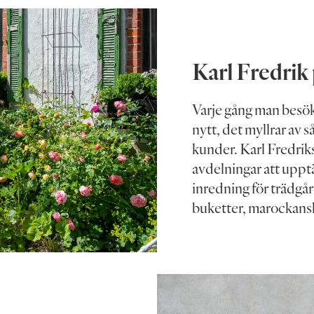
Karl Fredrik
Varje gång man besök
nytt, det myllrar av 
kunder. Karl Fredriks
avdelningar att uppt
inredning för trädgå
buketter, marockans