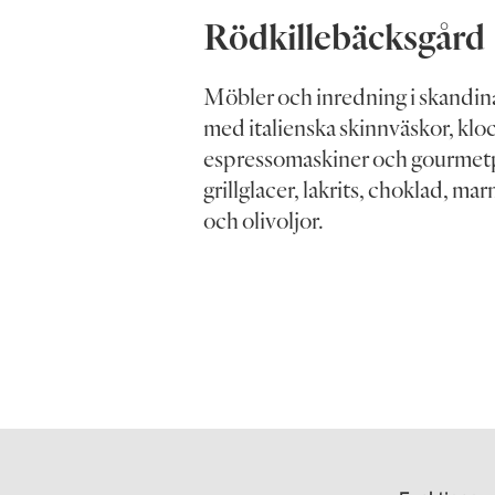
Rödkille­bäcksgård
Möbler och inredning i skandin
med italienska skinnväskor, klo
espressomaskiner och gourmet
grillglacer, lakrits, choklad, m
och olivoljor.