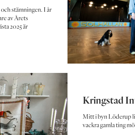
ch stämningen. I år
are av Årets
ästa 2025 är
Kringstad In
Mitt i byn Löderup l
vackra gamla ting mö