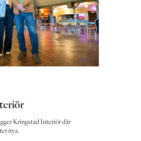
teriör
igger Kringstad Interiör där
ter nya.