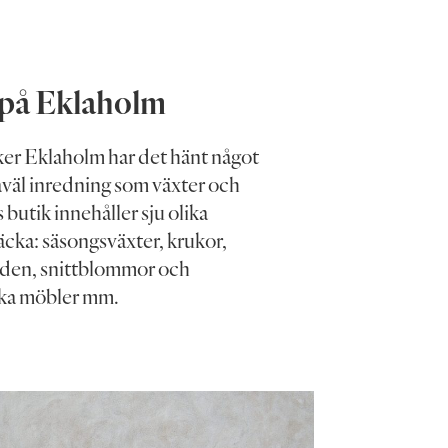
 på Eklaholm
er Eklaholm har det hänt något
såväl inredning som växter och
 butik innehåller sju olika
äcka: säsongsväxter, krukor,
rden, snittblommor och
ka möbler mm.