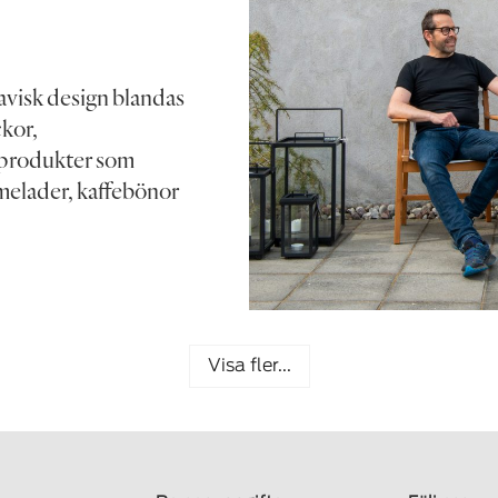
avisk design blandas
ckor,
produkter som
armelader, kaffebönor
Visa fler...