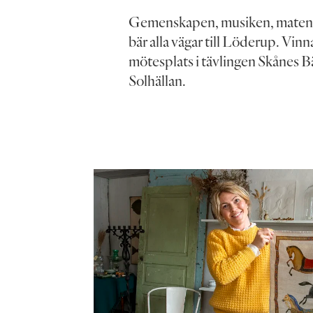
Gemenskapen, musiken, maten o
bär alla vägar till Löderup. Vinn
mötesplats i tävlingen Skånes B
Solhällan.