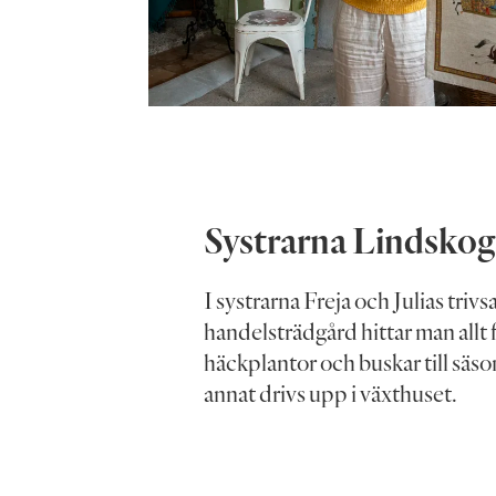
Systrarna Lindskog
I systrarna Freja och Julias tri
handelsträdgård hittar man allt 
häckplantor och buskar till säs
annat drivs upp i växthuset.