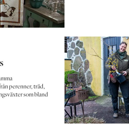
s
vsamma
från perenner, träd,
ongsväxter som bland