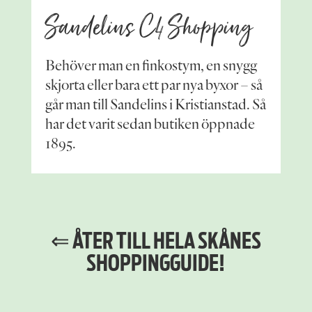
Sandelins C4 Shopping
Behöver man en finkostym, en snygg
skjorta eller bara ett par nya byxor – så
går man till Sandelins i Kristianstad. Så
har det varit sedan butiken öppnade
1895.
⇐ ÅTER TILL HELA SKÅNES
SHOPPING­GUIDE!