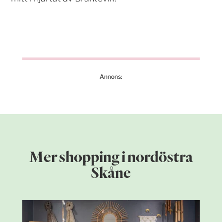
Annons:
Mer shopping i nordöstra
Skåne