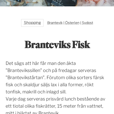
Shopping
Brantevik
|
Österlen
|
Sydost
Branteviks Fisk
Det sägs att här får man den äkta
”Brantevikssillen” och på fredagar serveras
”Brantevikstårtan”. Förutom olika sorters färsk
fisk och skaldjur säljs lax i alla former, rökt
tonfisk, makrill och inlagd sill.
Varje dag serveras prisvärd lunch bestående av
ett tiotal olika fiskrätter, 15 meter från vattnet,
mitt i hjärtat av Brantevik.