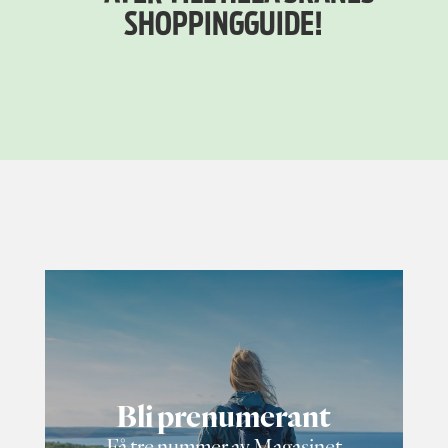
SHOPPING­GUIDE!
Bli prenumerant
Få tre nummer av Magasinet