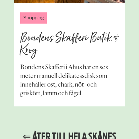
Shopping
Bondens Skafferi Butik &
Krog
Bondens Skafferi i Åhus har en sex
meter manuell delikatessdisk som
innehåller ost, chark, nöt- och
griskött, lamm och fågel.
⇐ ÅTER TILL HELA SKÅNES