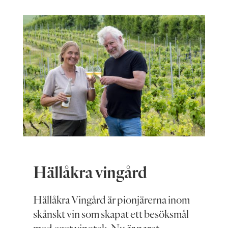
Hällåkra vingård
Hällåkra Vingård är pionjärerna inom
skånskt vin som skapat ett besöksmål
med eget vinotek. Nu är paret