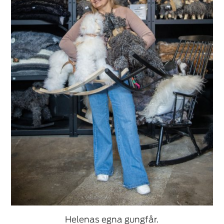
Helenas egna gungfår.