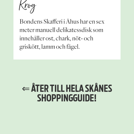
Krog
Bondens Skafferi i Åhus har en sex
meter manuell delikatessdisk som
innehåller ost, chark, nöt- och
griskött, lamm och fågel.
⇐ ÅTER TILL HELA SKÅNES
SHOPPING­GUIDE!