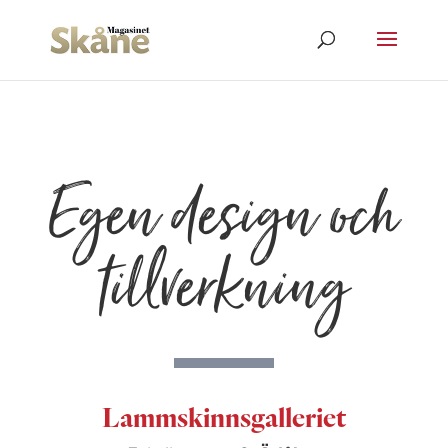
Egen design och
tillverkning
Lammskinnsgalleriet