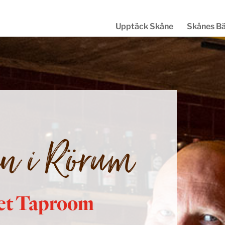
Upptäck Skåne
Skånes B
n i Rörum
iet Taproom