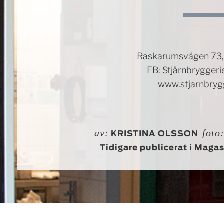
Raskarumsvägen 73,
FB: Stjärnbrygger
www.stjarnbrygg
av:
foto
KRISTINA OLSSON
Tidigare publicerat i Maga