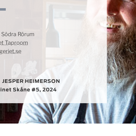
 Södra Rörum
iet Taproom
eriet.se
:
JESPER HEIMERSON
sinet Skåne #5, 2024