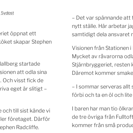
|
Sydost
– Det var spännande att 
nytt ställe. Här arbetar 
riet öppnat ett
samtidigt dela ansvaret 
 köket skapar Stephen
Visionen från Stationen 
Mycket av råvarorna odla
allberg startade
Stjärnbryggeriet, resten
sionen att odla sina
Däremot kommer smakern
 Och visst fick de
– I sommar serveras allt 
va eget är slitigt –
förbi och ta en öl och lit
I baren har man tio ölkra
och till sist kände vi
de tre övriga från Fullto
ller företaget. Därför
kommer från små produc
tephen Radcliffe.