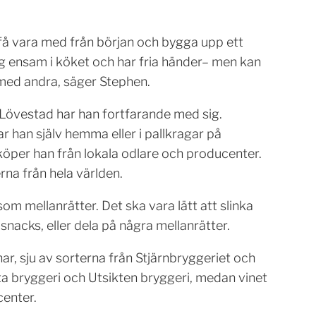
få vara med från början och bygga upp ett
jag ensam i köket och har fria händer– men kan
med andra, säger Stephen.
i Lövestad har han fortfarande med sig.
r han själv hemma eller i pallkragar på
 köper han från lokala odlare och producenter.
a från hela världen.
som mellanrätter. Det ska vara lätt att slinka
e snacks, eller dela på några mellanrätter.
nar, sju av sorterna från Stjärnbryggeriet och
fta bryggeri och Utsikten bryggeri, medan vinet
enter.