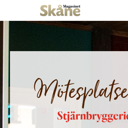
Mötesplatse
Stjärnbrygger