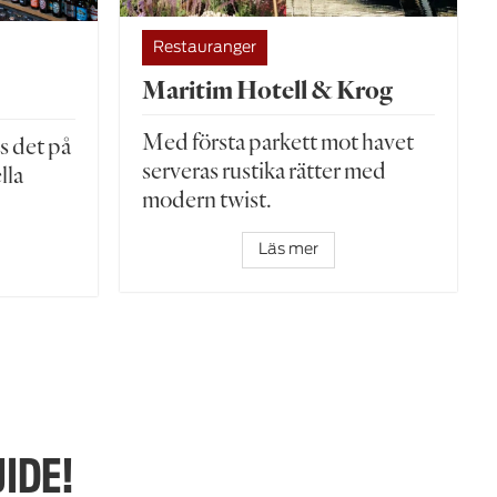
Restauranger
Maritim Hotell & Krog
Med första parkett mot havet
s det på
serveras rustika rätter med
lla
modern twist.
Läs mer
IDE!