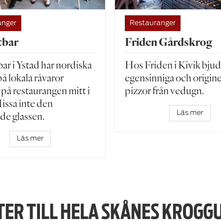
anger
Restauranger
tbar
Friden Gårdskrog
r i Ystad har nordiska
Hos Friden i Kivik bjud
å lokala råvaror
egensinniga och origine
 på restaurangen mitt i
pizzor från vedugn.
issa inte den
de glassen.
Läs mer
Läs mer
TER TILL HELA SKÅNES KROGGU