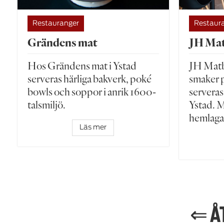
Restauranger
Restaur
Grändens mat
JH Ma
Hos Grändens mat i Ystad
JH Matba
serveras härliga bakverk, poké
smaker p
bowls och soppor i anrik 1600-
serveras
talsmiljö.
Ystad. M
hemlaga
Läs mer
⇐ Å