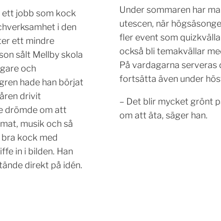
Under sommaren har man 
l ett jobb som kock
utescen, när högsäsonge
chverksamhet i den
fler event som quizkvälla
ter ett mindre
också bli temakvällar m
on sålt Mellby skola
På vardagarna serveras da
ägare och
fortsätta även under hös
gren hade han börjat
ren drivit
– Det blir mycket grönt p
tre drömde om att
om att äta, säger han.
mat, musik och så
n bra kock med
e in i bilden. Han
tände direkt på idén.