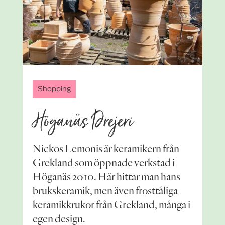
Shopping
Höganäs Drejeri
Nickos Lemonis är keramikern från
Grekland som öppnade verkstad i
Höganäs 2010. Här hittar man hans
brukskeramik, men även frosttåliga
keramikkrukor från Grekland, många i
egen design.