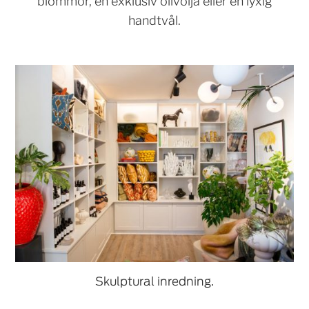
blommor, en exklusiv olivolja eller en lyxig
handtvål.
Skulptural inredning.