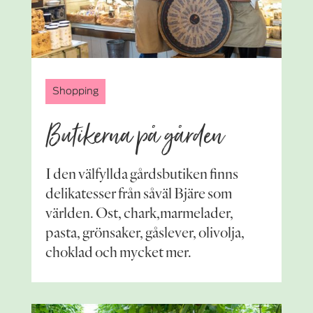
Shopping
Butikerna på gården
I den välfyllda gårdsbutiken finns
delikatesser från såväl Bjäre som
världen. Ost, chark,marmelader,
pasta, grönsaker, gåslever, olivolja,
choklad och mycket mer.