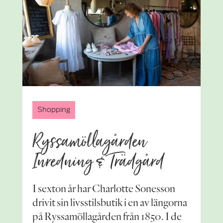
Shopping
Ryssamöllagården
Inredning & Trädgård
I sexton år har Charlotte Sonesson
drivit sin livsstilsbutik i en av längorna
på Ryssamöllagården från 1850. I de