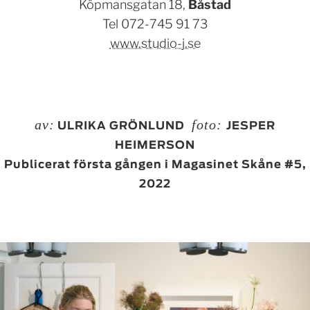
Köpmansgatan 18,
Båstad
Tel 072-745 91 73
www.studio-j.se
av:
foto:
ULRIKA GRÖNLUND
JESPER
HEIMERSON
Publicerat första gången i Magasinet Skåne #5,
2022