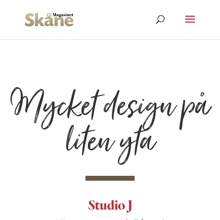
Mycket design på
liten yta
Studio J