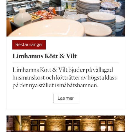
Restauranger
Limhamns Kött & Vilt
Limhamns Kött & Vilt bjuder på vällagad
husmans­kost och kötträtter av högsta klass
på det nya stället i småbåtshamnen.
Läs mer