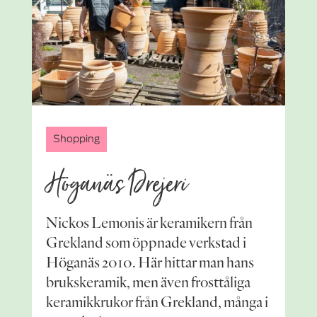
Shopping
Höganäs Drejeri
Nickos Lemonis är keramikern från
Grekland som öppnade verkstad i
Höganäs 2010. Här hittar man hans
brukskeramik, men även frosttåliga
keramikkrukor från Grekland, många i