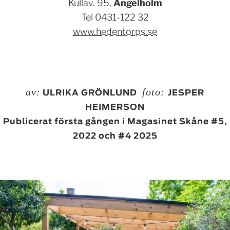
Kullav. 95,
Ängelholm
Tel 0431-122 32
www.hedentorps.se
av:
foto:
ULRIKA GRÖNLUND
JESPER
HEIMERSON
Publicerat första gången i Magasinet Skåne #5,
2022 och #4 2025