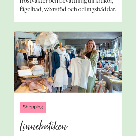
frostvakter och bevattning till krukor,
fågelbad, växtstöd och odlingsbäddar.
Shopping
Linnebutiken