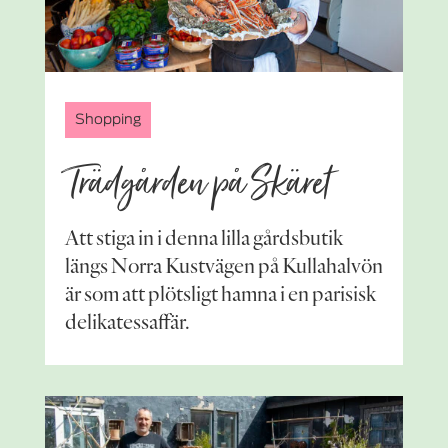
Shopping
Trädgården på Skäret
Att stiga in i denna lilla gårdsbutik
längs Norra Kustvägen på Kullahalvön
är som att plötsligt hamna i en parisisk
delikatessaffär.