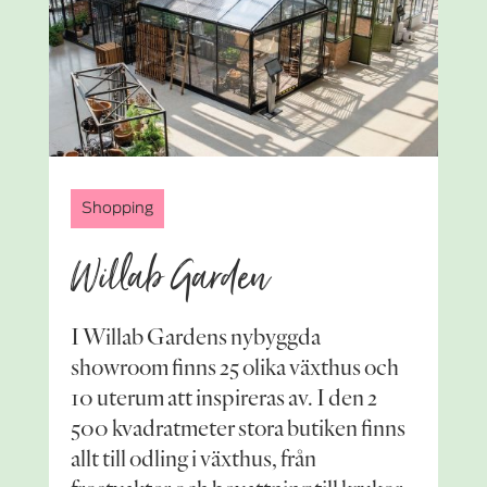
Shopping
Willab Garden
I Willab Gardens nybyggda
showroom finns 25 olika växthus och
10 uterum att inspireras av. I den 2
500 kvadratmeter stora butiken finns
allt till odling i växthus, från