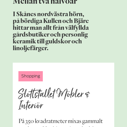
Mellan två halvöar
I Skånes nordvästra hörn,
på bördiga Kullen och Bjäre
hittar man allt från välfyllda
gårdsbutiker och personlig
keramik till guldskor och
linoljefärger.
Shopping
Slottstallet Möbler &
Interiör
På 350 kvadratmeter mixas gammalt