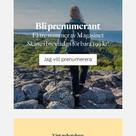
Bli prenumerant
Få tre nummer av Magasinet
Skåne i brevlådan för bara 199 kr!
Jag vill prenumerera
Vårt nyhetsbrev