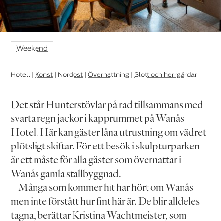
Weekend
Hotell
|
Konst
|
Nordost
|
Övernattning
|
Slott och herrgårdar
Det står Hunterstövlar på rad tillsammans med
svarta regn jackor i kapprummet på Wanås
Hotel. Här kan gäster låna utrustning om vädret
plötsligt skiftar. För ett besök i skulpturparken
är ett måste för alla gäster som övernattar i
Wanås gamla stallbyggnad.
– Många som kommer hit har hört om Wanås
men inte förstått hur fint här är. De blir alldeles
tagna, berättar Kristina Wachtmeister, som