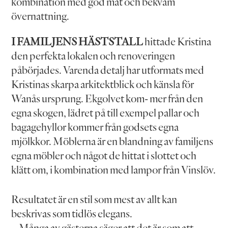
kombination med god mat och bekväm
övernattning.
I FAMILJENS HÄSTSTALL
hittade Kristina
den perfekta lokalen och renoveringen
påbörjades. Varenda detalj har utformats med
Kristinas skarpa arkitektblick och känsla för
Wanås ursprung. Ekgolvet kom- mer från den
egna skogen, lädret på till exempel pallar och
bagagehyllor kommer från godsets egna
mjölkkor. Möblerna är en blandning av familjens
egna möbler och något de hittat i slottet och
klätt om, i kombination med lampor från Vinslöv.
Resultatet är en stil som mest av allt kan
beskrivas som tidlös elegans.
– Många av gästerna säger att det är som att